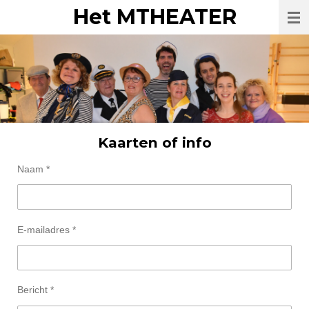
Het MTHEATER
Ga
direct
naar
de
hoofdinhoud
Kaarten of info
Naam *
E-mailadres *
Bericht *