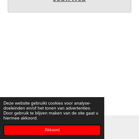
Deze website gebruikt cookies voor analyse-
doeleinden en/of het tonen van advertenties.
Door gebruik te blijven maken van de site gaat u
hiermee akkoord.
© 2023 - 2026 Het MTHEATER
Akkoord
Powered by
JouwWeb