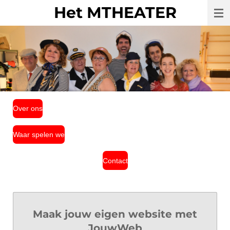
Het MTHEATER
Ga
direct
naar
de
hoofdinhoud
Over ons
Waar spelen we
Contact
Maak jouw eigen website met
JouwWeb